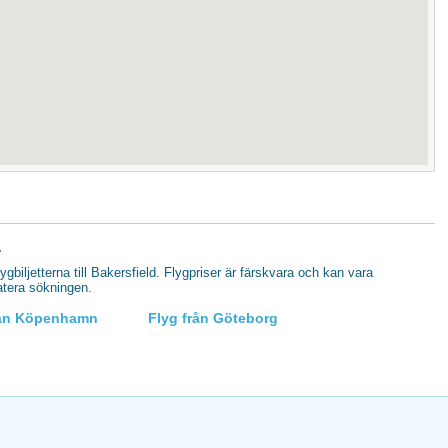
A
lygbiljetterna till Bakersfield. Flygpriser är färskvara och kan vara
datera sökningen.
rån Köpenhamn
Flyg från Göteborg