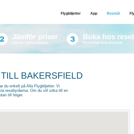
Flygbiljetter
App
Resmål
Fl
Jämför priser
Boka hos rese
välj den bästa biljetten
förverkliga dina drömmar
 TILL BAKERSFIELD
tar du enkelt på Alla Flygbiljetter. Vi
sta resebyråerna. Om du vill söka till en
an till höger.