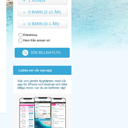
1 VUXEN
0 BARN (2-11 ÅR)
0 BARN (0-1 ÅR)
Enkelresa
Hem från annan ort
SÖK BILLIGA FLYG
Ladda ner vår nya app
Sök och jämför flygbiljetter med vår
app för iPhone och Android och hitta
billiga resor, var du än befinner dig!