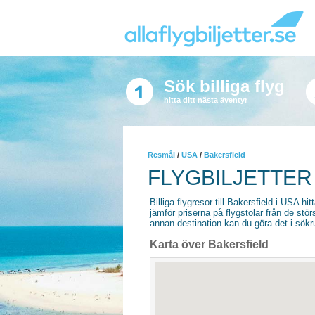
Sök billiga flyg
hitta ditt nästa äventyr
Resmål
/
USA
/
Bakersfield
FLYGBILJETTER
Billiga flygresor till Bakersfield i USA hit
jämför priserna på flygstolar från de stör
annan destination kan du göra det i sökrut
Karta över Bakersfield