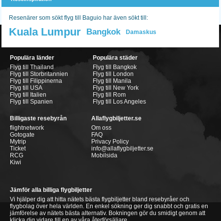
Resenärer som sökt flyg till Baguio har även sökt till:
Kuala Lumpur
Bangkok
Damaskus
Populära länder
Populära städer
Flyg till Thailand
Flyg till Bangkok
Flyg till Storbritannien
Flyg till London
Flyg till Filippinerna
Flyg till Manila
Flyg till USA
Flyg till New York
Flyg till Italien
Flyg till Rom
Flyg till Spanien
Flyg till Los Angeles
Billigaste resebyrån
Allaflygbiljetter.se
flightnetwork
Om oss
Gotogate
FAQ
Mytrip
Privacy Policy
Ticket
info@allaflygbiljetter.se
RCG
Mobilsida
Kiwi
Jämför alla billiga flygbiljetter
Vi hjälper dig att hitta nätets bästa flygbiljetter bland resebyråer och
flygbolag över hela världen. En enkel sökning ger dig snabbt och gratis en
jämförelse av nätets bästa alternativ. Bokningen gör du smidigt genom att
klicka dig vidare till en av våra återförsäljare.