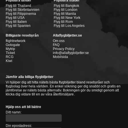
Populära länder
Populära städer
Flyg till Thailand
Flyg till Bangkok
Flyg till Storbritannien
Flyg till London
Flyg till Filippinerna
Flyg till Manila
Flyg till USA
Flyg till New York
Flyg till Italien
Flyg till Rom
Flyg till Spanien
Flyg till Los Angeles
Billigaste resebyrån
Allaflygbiljetter.se
flightnetwork
Om oss
Gotogate
FAQ
Mytrip
Privacy Policy
Ticket
info@allaflygbiljetter.se
RCG
Mobilsida
Kiwi
Jämför alla billiga flygbiljetter
Vi hjälper dig att hitta nätets bästa flygbiljetter bland resebyråer och
flygbolag över hela världen. En enkel sökning ger dig snabbt och gratis en
jämförelse av nätets bästa alternativ. Bokningen gör du smidigt genom att
klicka dig vidare till en av våra återförsäljare.
Hjälp oss att bli bättre
Ditt namn:
Din epostadress: