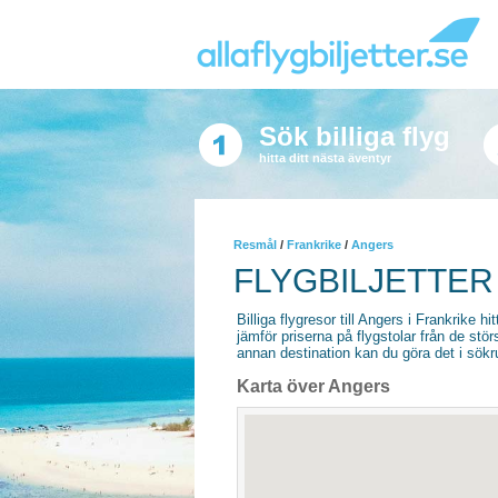
Sök billiga flyg
hitta ditt nästa äventyr
Resmål
/
Frankrike
/
Angers
FLYGBILJETTER
Billiga flygresor till Angers i Frankrike hit
jämför priserna på flygstolar från de stör
annan destination kan du göra det i sökrut
Karta över Angers