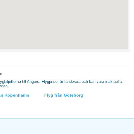
ke
lygbiljetterna till Angers. Flygpriser är färskvara och kan vara inaktuella.
ingen.
rån Köpenhamn
Flyg från Göteborg