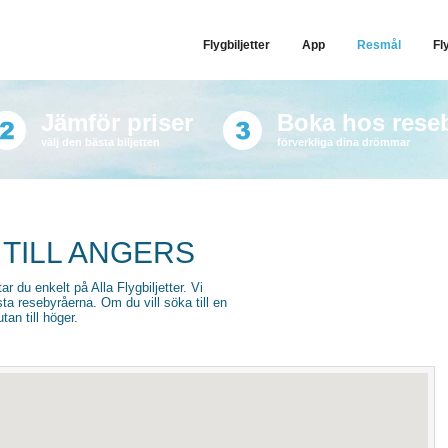
Flygbiljetter
App
Resmål
Fl
Jämför priser
Boka hos rese
välj den bästa biljetten
förverkliga dina drömmar
 TILL ANGERS
tar du enkelt på Alla Flygbiljetter. Vi
sta resebyråerna. Om du vill söka till en
an till höger.