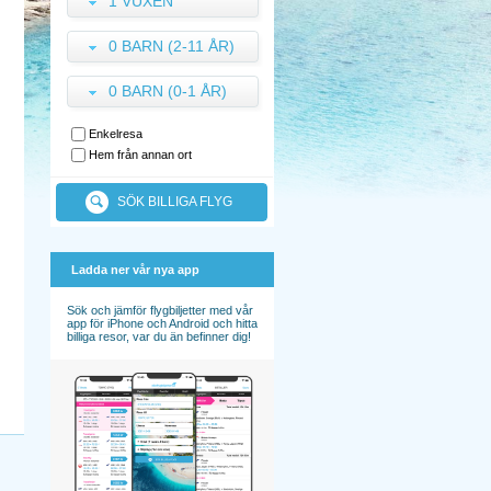
1 VUXEN
0 BARN (2-11 ÅR)
0 BARN (0-1 ÅR)
Enkelresa
Hem från annan ort
SÖK BILLIGA FLYG
Ladda ner vår nya app
Sök och jämför flygbiljetter med vår
app för iPhone och Android och hitta
billiga resor, var du än befinner dig!