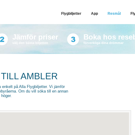
Flygbiljetter
App
Resmål
Fl
Jämför priser
Boka hos rese
välj den bästa biljetten
förverkliga dina drömmar
 TILL AMBLER
u enkelt på Alla Flygbiljetter. Vi jämför
sebyråerna. Om du vill söka till en annan
l höger.