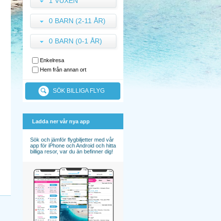
1 VUXEN
0 BARN (2-11 ÅR)
0 BARN (0-1 ÅR)
Enkelresa
Hem från annan ort
SÖK BILLIGA FLYG
Ladda ner vår nya app
Sök och jämför flygbiljetter med vår
app för iPhone och Android och hitta
billiga resor, var du än befinner dig!