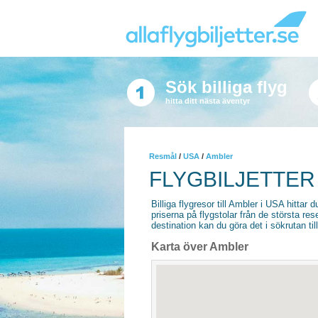
Sök billiga flyg
hitta ditt nästa äventyr
Resmål
/
USA
/
Ambler
FLYGBILJETTER
Billiga flygresor till Ambler i USA hittar d
priserna på flygstolar från de största re
destination kan du göra det i sökrutan til
Karta över Ambler