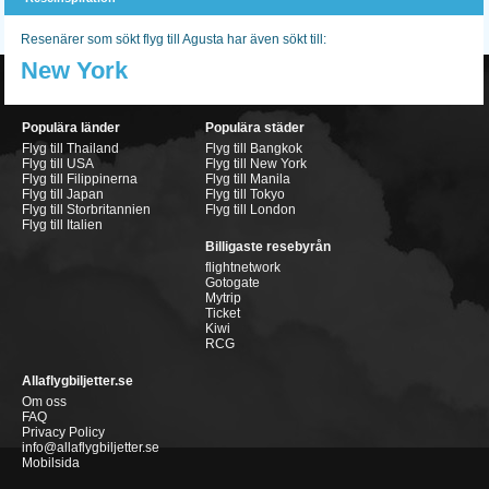
Resenärer som sökt flyg till Agusta har även sökt till:
New York
Populära länder
Populära städer
Flyg till Thailand
Flyg till Bangkok
Flyg till USA
Flyg till New York
Flyg till Filippinerna
Flyg till Manila
Flyg till Japan
Flyg till Tokyo
Flyg till Storbritannien
Flyg till London
Flyg till Italien
Billigaste resebyrån
flightnetwork
Gotogate
Mytrip
Ticket
Kiwi
RCG
Allaflygbiljetter.se
Om oss
FAQ
Privacy Policy
info@allaflygbiljetter.se
Mobilsida