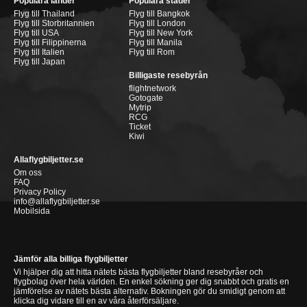
Populära länder
Populära städer
Flyg till Thailand
Flyg till Bangkok
Flyg till Storbritannien
Flyg till London
Flyg till USA
Flyg till New York
Flyg till Filippinerna
Flyg till Manila
Flyg till Italien
Flyg till Rom
Flyg till Japan
Billigaste resebyrån
flightnetwork
Gotogate
Mytrip
RCG
Ticket
Kiwi
Allaflygbiljetter.se
Om oss
FAQ
Privacy Policy
info@allaflygbiljetter.se
Mobilsida
Jämför alla billiga flygbiljetter
Vi hjälper dig att hitta nätets bästa flygbiljetter bland resebyråer och
flygbolag över hela världen. En enkel sökning ger dig snabbt och gratis en
jämförelse av nätets bästa alternativ. Bokningen gör du smidigt genom att
klicka dig vidare till en av våra återförsäljare.