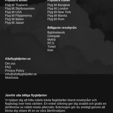
Populära länder
Populära städer
Flyg till Thailand
Flyg till Bangkok
Flyg till Storbritannien
Flyg till London
Flyg till USA
Flyg till New York
Flyg till Filippinerna
Flyg till Manila
Flyg till Italien
Flyg till Rom
Flyg till Japan
Billigaste resebyrån
flightnetwork
Gotogate
Mytrip
RCG
Ticket
Kiwi
Allaflygbiljetter.se
Om oss
FAQ
Privacy Policy
info@allaflygbiljetter.se
Mobilsida
Jämför alla billiga flygbiljetter
Vi hjälper dig att hitta nätets bästa flygbiljetter bland resebyråer och
flygbolag över hela världen. En enkel sökning ger dig snabbt och gratis en
jämförelse av nätets bästa alternativ. Bokningen gör du smidigt genom att
klicka dig vidare till en av våra återförsäljare.