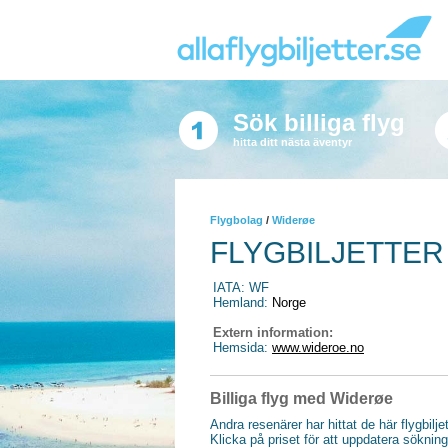
Sök billiga flyg
hitta ditt nästa äventyr
Flygbolag
/
Widerøe
FLYGBILJETTE
IATA: WF
Hemland:
Norge
Extern information:
Hemsida:
www.wideroe.no
Billiga flyg med Widerøe
Andra resenärer har hittat de här flygbilje
Klicka på priset för att uppdatera söknin