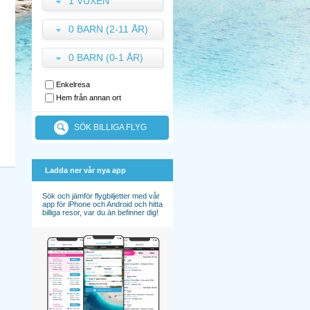
1 VUXEN
0 BARN (2-11 ÅR)
0 BARN (0-1 ÅR)
Enkelresa
Hem från annan ort
SÖK BILLIGA FLYG
Ladda ner vår nya app
Sök och jämför flygbiljetter med vår
app för iPhone och Android och hitta
billiga resor, var du än befinner dig!