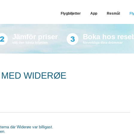
Flygbiljetter
App
Resmål
Fl
Jämför priser
Boka hos rese
välj den bästa biljetten
förverkliga dina drömmar
R MED WIDERØE
tterna där Widerøe var billigast.
gen.