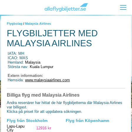
Flygbolag
/
Malaysia Airlines
FLYGBILJETTER MED
MALAYSIA AIRLINES
IATA: MH
ICAO: MAS
Hemland:
Malaysia
Största nav:
Kuala Lumpur
Extern information:
Hemsida:
www.malaysiaairlines.com
Billiga flyg med Malaysia Airlines
Andra resenärer har hittat de här flygbiljetterna där Malaysia Airlines
var billigast.
Klicka på priset för att uppdatera sökningen.
Flyg från Stockholm
Flyg från Köpenhamn
Lapu-Lapu
12916 kr
City