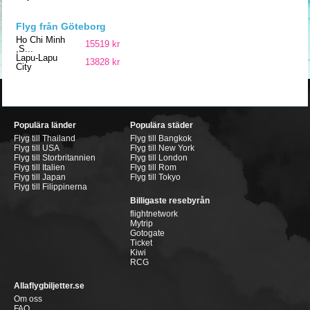
Flyg från Göteborg
Ho Chi Minh
15519 kr
,S...
Lapu-Lapu
13828 kr
City
Populära länder
Populära städer
Flyg till Thailand
Flyg till Bangkok
Flyg till USA
Flyg till New York
Flyg till Storbritannien
Flyg till London
Flyg till Italien
Flyg till Rom
Flyg till Japan
Flyg till Tokyo
Flyg till Filippinerna
Billigaste resebyrån
flightnetwork
Mytrip
Gotogate
Ticket
Kiwi
RCG
Allaflygbiljetter.se
Om oss
FAQ