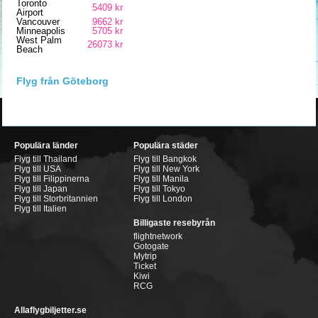
Toronto
5409 kr
Airport
Vancouver
9662 kr
Minneapolis
5705 kr
West Palm
26073 kr
Beach
Flyg från Göteborg
Populära länder
Populära städer
Flyg till Thailand
Flyg till Bangkok
Flyg till USA
Flyg till New York
Flyg till Filippinerna
Flyg till Manila
Flyg till Japan
Flyg till Tokyo
Flyg till Storbritannien
Flyg till London
Flyg till Italien
Billigaste resebyrån
flightnetwork
Gotogate
Mytrip
Ticket
Kiwi
RCG
Allaflygbiljetter.se