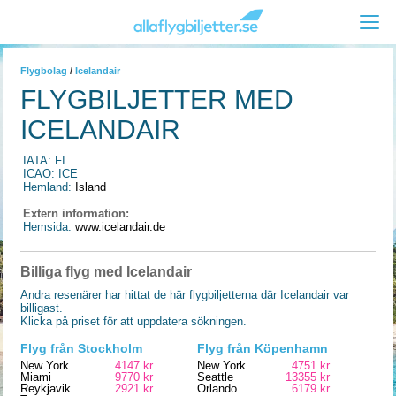
Flygbolag
/
Icelandair
FLYGBILJETTER MED
ICELANDAIR
IATA: FI
ICAO: ICE
Hemland:
Island
Extern information:
Hemsida:
www.icelandair.de
Billiga flyg med Icelandair
Andra resenärer har hittat de här flygbiljetterna där Icelandair var
billigast.
Klicka på priset för att uppdatera sökningen.
Flyg från Stockholm
Flyg från Köpenhamn
New York
4147 kr
New York
4751 kr
Miami
9770 kr
Seattle
13355 kr
Reykjavik
2921 kr
Orlando
6179 kr