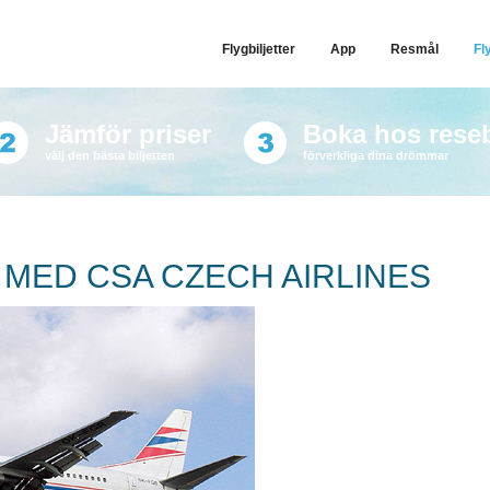
Flygbiljetter
App
Resmål
Fl
Jämför priser
Boka hos rese
välj den bästa biljetten
förverkliga dina drömmar
 MED CSA CZECH AIRLINES