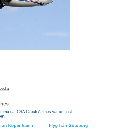
pedia
ines
tterna där CSA Czech Airlines var billigast.
gen.
 från Köpenhamn
Flyg från Göteborg