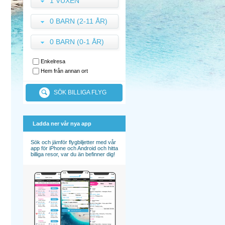
1 VUXEN
0 BARN (2-11 ÅR)
0 BARN (0-1 ÅR)
Enkelresa
Hem från annan ort
SÖK BILLIGA FLYG
Ladda ner vår nya app
Sök och jämför flygbiljetter med vår
app för iPhone och Android och hitta
billiga resor, var du än befinner dig!