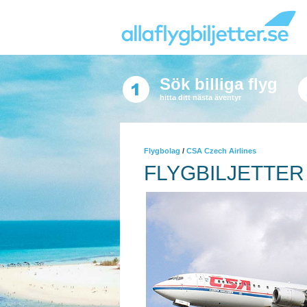
Sök billiga flyg
hitta ditt nästa äventyr
Flygbolag
/
CSA Czech Airlines
FLYGBILJETTER