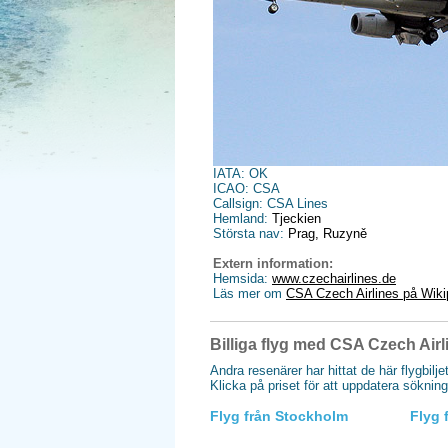
IATA: OK
ICAO: CSA
Callsign: CSA Lines
Hemland:
Tjeckien
Största nav:
Prag, Ruzyně
Extern information:
Hemsida:
www.czechairlines.de
Läs mer om
CSA Czech Airlines på Wiki
Billiga flyg med CSA Czech Airl
Andra resenärer har hittat de här flygbilje
Klicka på priset för att uppdatera söknin
Flyg från Stockholm
Flyg