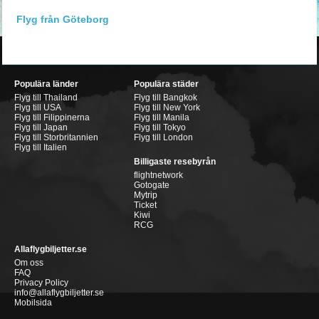
Flyg från Göteborg
Populära länder
Populära städer
Flyg till Thailand
Flyg till Bangkok
Flyg till USA
Flyg till New York
Flyg till Filippinerna
Flyg till Manila
Flyg till Japan
Flyg till Tokyo
Flyg till Storbritannien
Flyg till London
Flyg till Italien
Billigaste resebyrån
flightnetwork
Gotogate
Mytrip
Ticket
Kiwi
RCG
Allaflygbiljetter.se
Om oss
FAQ
Privacy Policy
info@allaflygbiljetter.se
Mobilsida