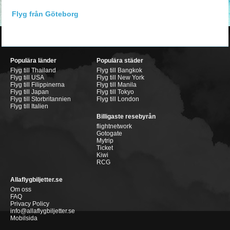
Flyg från Göteborg
Populära länder
Populära städer
Flyg till Thailand
Flyg till Bangkok
Flyg till USA
Flyg till New York
Flyg till Filippinerna
Flyg till Manila
Flyg till Japan
Flyg till Tokyo
Flyg till Storbritannien
Flyg till London
Flyg till Italien
Billigaste resebyrån
flightnetwork
Gotogate
Mytrip
Ticket
Kiwi
RCG
Allaflygbiljetter.se
Om oss
FAQ
Privacy Policy
info@allaflygbiljetter.se
Mobilsida