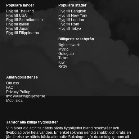
Populära länder
Populära städer
Flyg till Thailand
Flyg till Bangkok
Flyg till USA
Flyg till New York
Flyg till Storbritannien
Flyg till London
Flyg till Italien
Flyg till Rom
Flyg till Japan
Flyg till Tokyo
Flyg till Filippinerna
Billigaste resebyrån
flightnetwork
Mytrip
Gotogate
Ticket
Kiwi
RCG
Allaflygbiljetter.se
Om oss
FAQ
Privacy Policy
info@allaflygbiljetter.se
Mobilsida
Jämför alla billiga flygbiljetter
Vi hjälper dig att hitta nätets bästa flygbiljetter bland resebyråer och
flygbolag över hela världen. En enkel sökning ger dig snabbt och gratis en
jämförelse av nätets bästa alternativ. Bokningen gör du smidigt genom att