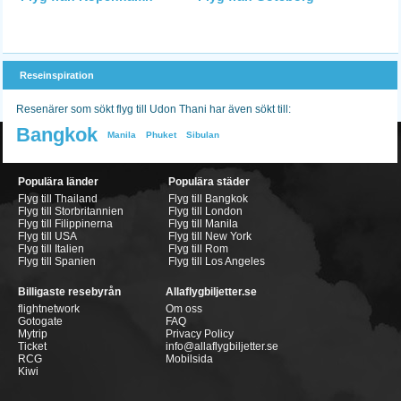
Reseinspiration
Resenärer som sökt flyg till Udon Thani har även sökt till:
Bangkok
Manila
Phuket
Sibulan
Populära länder
Populära städer
Flyg till Thailand
Flyg till Bangkok
Flyg till Storbritannien
Flyg till London
Flyg till Filippinerna
Flyg till Manila
Flyg till USA
Flyg till New York
Flyg till Italien
Flyg till Rom
Flyg till Spanien
Flyg till Los Angeles
Billigaste resebyrån
Allaflygbiljetter.se
flightnetwork
Om oss
Gotogate
FAQ
Mytrip
Privacy Policy
Ticket
info@allaflygbiljetter.se
RCG
Mobilsida
Kiwi