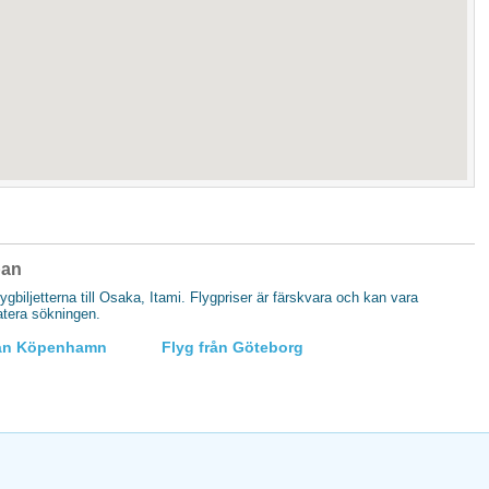
pan
flygbiljetterna till Osaka, Itami. Flygpriser är färskvara och kan vara
datera sökningen.
rån Köpenhamn
Flyg från Göteborg