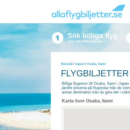
Sök billiga flyg
hitta ditt nästa äventyr
Resmål
/
Japan
/
Osaka, Itami
FLYGBILJETTER 
Billiga flygresor till Osaka, Itami i Japan 
jämför priserna på flygstolar från de stör
annan destination kan du göra det i sökrut
Karta över Osaka, Itami