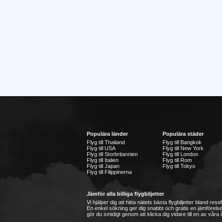
Populära länder
Populära städer
Flyg till Thailand
Flyg till Bangkok
Flyg till USA
Flyg till New York
Flyg till Storbritannien
Flyg till London
Flyg till Italien
Flyg till Rom
Flyg till Japan
Flyg till Tokyo
Flyg till Filippinerna
Jämför alla billiga flygbiljetter
Vi hjälper dig att hitta nätets bästa flygbiljetter bland re
En enkel sökning ger dig snabbt och gratis en jämförelse
gör du smidigt genom att klicka dig vidare till en av våra å