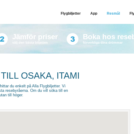
Flygbiljetter
App
Resmål
Fl
Jämför priser
Boka hos rese
välj den bästa biljetten
förverkliga dina drömmar
TILL OSAKA, ITAMI
hittar du enkelt på Alla Flygbiljetter. Vi
sta resebyråerna. Om du vill söka till en
an till höger.