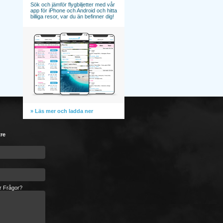
Sök och jämför flygbiljetter med vår
app för iPhone och Android och hitta
billiga resor, var du än befinner dig!
» Läs mer och ladda ner
tre
er Frågor?