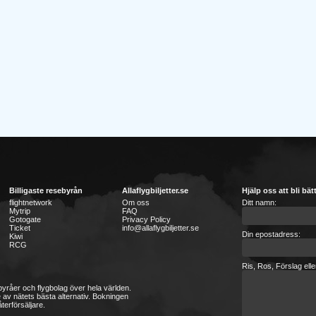
Billigaste resebyrån
Allaflygbiljetter.se
Hjälp oss att bli bät
flightnetwork
Om oss
Ditt namn:
Mytrip
FAQ
Gotogate
Privacy Policy
Ticket
info@allaflygbiljetter.se
Din epostadress:
Kiwi
RCG
Ris, Ros, Förslag ell
sebyråer och flygbolag över hela världen.
 av nätets bästa alternativ. Bokningen
terförsäljare.