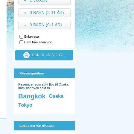
1 VUXEN
0 BARN (2-11 ÅR)
0 BARN (0-1 ÅR)
Enkelresa
Hem från annan ort
SÖK BILLIGA FLYG
Reseinspiration
Resenärer som sökt flyg till Osaka,
Itami har även sökt till:
Bangkok
Osaka
Tokyo
Ladda ner vår nya app