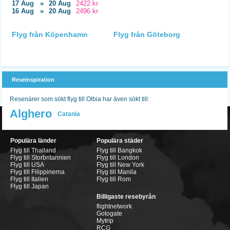
17 Aug
»
20 Aug
2422 kr
16 Aug
»
20 Aug
2496 kr
Flyg från Köpenhamn
Flyg från Göteborg
Reseinspiration
Resenärer som sökt flyg till Olbia har även sökt till:
Alghero
Catania
Populära länder
Populära städer
Flyg till Thailand
Flyg till Bangkok
Flyg till Storbritannien
Flyg till London
Flyg till USA
Flyg till New York
Flyg till Filippinerna
Flyg till Manila
Flyg till Italien
Flyg till Rom
Flyg till Japan
Billigaste resebyrån
flightnetwork
Gotogate
Mytrip
RCG