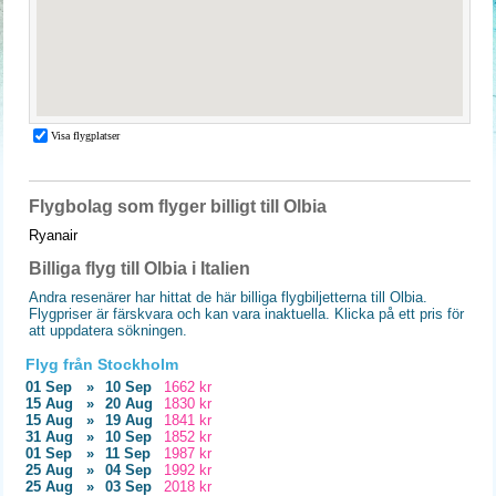
Flygbolag som flyger billigt till Olbia
Ryanair
Billiga flyg till Olbia i Italien
Andra resenärer har hittat de här billiga flygbiljetterna till Olbia.
Flygpriser är färskvara och kan vara inaktuella. Klicka på ett pris för
att uppdatera sökningen.
Flyg från Stockholm
01 Sep
»
10 Sep
1662 kr
15 Aug
»
20 Aug
1830 kr
15 Aug
»
19 Aug
1841 kr
31 Aug
»
10 Sep
1852 kr
01 Sep
»
11 Sep
1987 kr
25 Aug
»
04 Sep
1992 kr
25 Aug
»
03 Sep
2018 kr