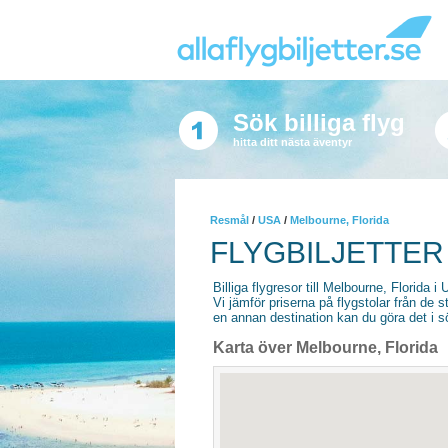
Sök billiga flyg
hitta ditt nästa äventyr
Resmål
/
USA
/
Melbourne, Florida
FLYGBILJETTER
Billiga flygresor till Melbourne, Florida i 
Vi jämför priserna på flygstolar från de s
en annan destination kan du göra det i sö
Karta över Melbourne, Florida