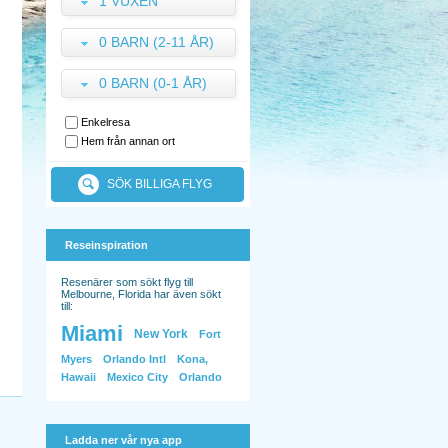
1 VUXEN
0 BARN (2-11 ÅR)
0 BARN (0-1 ÅR)
Enkelresa
Hem från annan ort
SÖK BILLIGA FLYG
Reseinspiration
Resenärer som sökt flyg till
Melbourne, Florida har även sökt
till:
Miami
New York
Fort
Myers
Orlando Intl
Kona,
Hawaii
Mexico City
Orlando
Ladda ner vår nya app