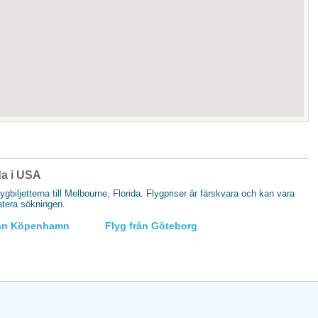
ida i USA
lygbiljetterna till Melbourne, Florida. Flygpriser är färskvara och kan vara
datera sökningen.
rån Köpenhamn
Flyg från Göteborg