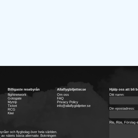
Billigaste resebyrån
Allaflygbiljetter.se
Hjälp oss att bli b
flightnetwork
Om oss
Ditt namn:
Gotogate
FAQ
Mytrip
Privacy Policy
Ticket
info@allaflygbiljetter.se
Din epostadress:
RCG
Kiwi
Ris, Ros, Förslag e
sebyråer och flygbolag över hela världen.
 av nätets bästa alternativ. Bokningen