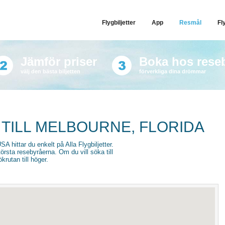
Flygbiljetter
App
Resmål
Fl
Jämför priser
Boka hos rese
välj den bästa biljetten
förverkliga dina drömmar
 TILL MELBOURNE, FLORIDA
USA hittar du enkelt på Alla Flygbiljetter.
törsta resebyråerna. Om du vill söka till
krutan till höger.