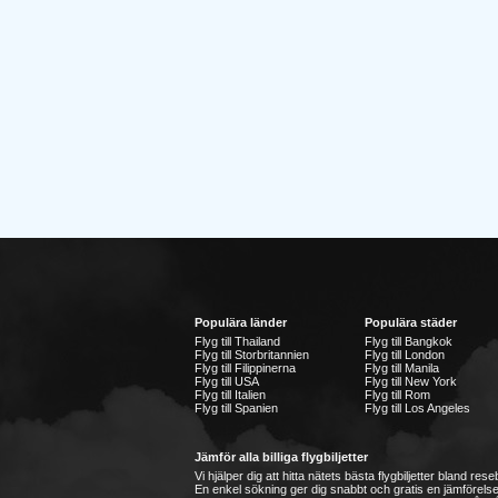
Populära länder
Populära städer
Flyg till Thailand
Flyg till Bangkok
Flyg till Storbritannien
Flyg till London
Flyg till Filippinerna
Flyg till Manila
Flyg till USA
Flyg till New York
Flyg till Italien
Flyg till Rom
Flyg till Spanien
Flyg till Los Angeles
Jämför alla billiga flygbiljetter
Vi hjälper dig att hitta nätets bästa flygbiljetter bland re
En enkel sökning ger dig snabbt och gratis en jämförelse