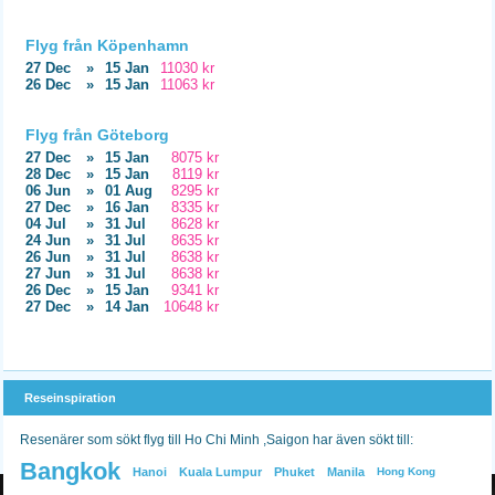
Flyg från Köpenhamn
27 Dec
»
15 Jan
11030 kr
26 Dec
»
15 Jan
11063 kr
Flyg från Göteborg
27 Dec
»
15 Jan
8075 kr
28 Dec
»
15 Jan
8119 kr
06 Jun
»
01 Aug
8295 kr
27 Dec
»
16 Jan
8335 kr
04 Jul
»
31 Jul
8628 kr
24 Jun
»
31 Jul
8635 kr
26 Jun
»
31 Jul
8638 kr
27 Jun
»
31 Jul
8638 kr
26 Dec
»
15 Jan
9341 kr
27 Dec
»
14 Jan
10648 kr
Reseinspiration
Resenärer som sökt flyg till Ho Chi Minh ,Saigon har även sökt till:
Bangkok
Hanoi
Kuala Lumpur
Phuket
Manila
Hong Kong