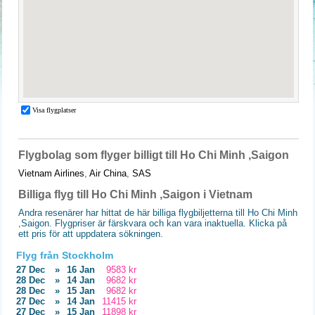
Flygbolag som flyger billigt till Ho Chi Minh ,Saigon
Vietnam Airlines
,
Air China
,
SAS
Billiga flyg till Ho Chi Minh ,Saigon i Vietnam
Andra resenärer har hittat de här billiga flygbiljetterna till Ho Chi Minh
,Saigon. Flygpriser är färskvara och kan vara inaktuella. Klicka på
ett pris för att uppdatera sökningen.
Flyg från Stockholm
27 Dec
»
16 Jan
9583 kr
28 Dec
»
14 Jan
9682 kr
28 Dec
»
15 Jan
9682 kr
27 Dec
»
14 Jan
11415 kr
27 Dec
»
15 Jan
11898 kr