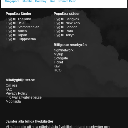
Singapore
Mumbai, Bombay
Goa
Phnom Penh
Populära länder
Populära städer
Flyg till Thailand
Flyg till Bangkok
Flyg till USA
Flyg till New York
Flyg till Storbritannien
Flyg till London
Flyg till Italien
Flyg till Rom
Flyg till Japan
Flyg till Tokyo
Flyg till Filippinerna
Billigaste resebyrån
flightnetwork
Mytrip
Gotogate
Ticket
Kiwi
RCG
Allaflygbiljetter.se
Om oss
FAQ
Privacy Policy
info@allaflygbiljetter.se
Mobilsida
Jämför alla billiga flygbiljetter
Vi hjälper dig att hitta nätets bästa flygbiljetter bland resebyråer och