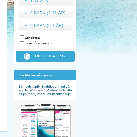
1 VUXEN
0 BARN (2-11 ÅR)
0 BARN (0-1 ÅR)
Enkelresa
Hem från annan ort
SÖK BILLIGA FLYG
Ladda ner vår nya app
Sök och jämför flygbiljetter med vår
app för iPhone och Android och hitta
billiga resor, var du än befinner dig!