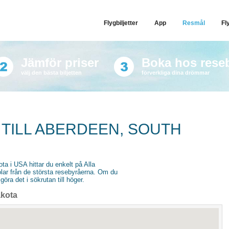
Flygbiljetter
App
Resmål
Fl
Jämför priser
Boka hos rese
välj den bästa biljetten
förverkliga dina drömmar
 TILL ABERDEEN, SOUTH
ota i USA hittar du enkelt på Alla
stolar från de största resebyråerna. Om du
göra det i sökrutan till höger.
akota