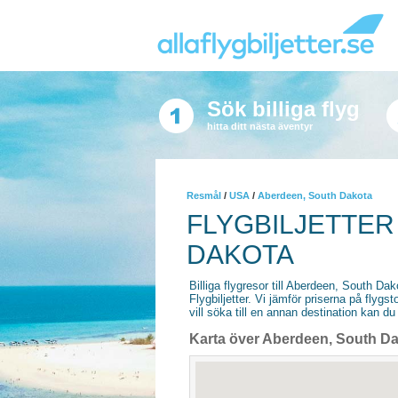
Sök billiga flyg
hitta ditt nästa äventyr
Resmål
/
USA
/
Aberdeen, South Dakota
FLYGBILJETTER
DAKOTA
Billiga flygresor till Aberdeen, South Dak
Flygbiljetter. Vi jämför priserna på flyg
vill söka till en annan destination kan du 
Karta över Aberdeen, South D