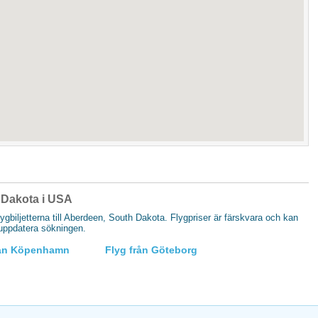
h Dakota i USA
flygbiljetterna till Aberdeen, South Dakota. Flygpriser är färskvara och kan
t uppdatera sökningen.
rån Köpenhamn
Flyg från Göteborg