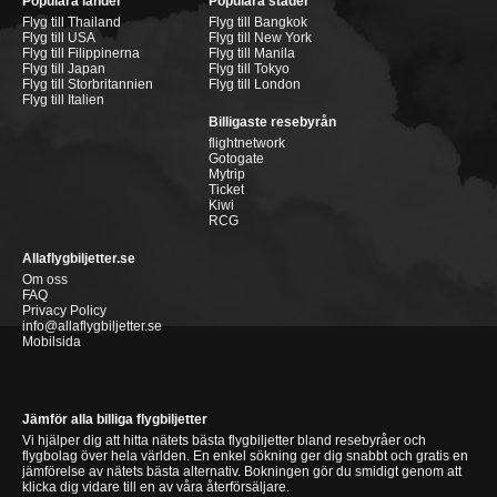
Populära länder
Populära städer
Flyg till Thailand
Flyg till Bangkok
Flyg till USA
Flyg till New York
Flyg till Filippinerna
Flyg till Manila
Flyg till Japan
Flyg till Tokyo
Flyg till Storbritannien
Flyg till London
Flyg till Italien
Billigaste resebyrån
flightnetwork
Gotogate
Mytrip
Ticket
Kiwi
RCG
Allaflygbiljetter.se
Om oss
FAQ
Privacy Policy
info@allaflygbiljetter.se
Mobilsida
Jämför alla billiga flygbiljetter
Vi hjälper dig att hitta nätets bästa flygbiljetter bland resebyråer och
flygbolag över hela världen. En enkel sökning ger dig snabbt och gratis en
jämförelse av nätets bästa alternativ. Bokningen gör du smidigt genom att
klicka dig vidare till en av våra återförsäljare.