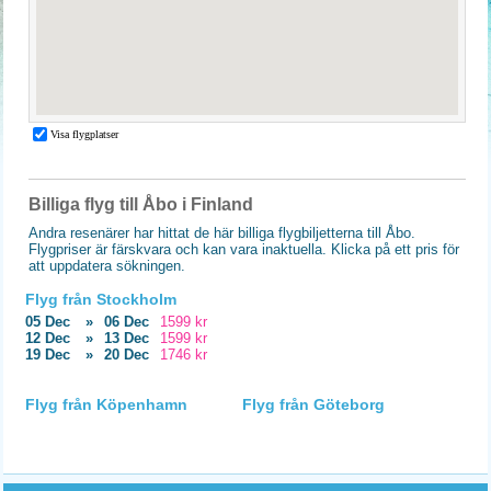
Billiga flyg till Åbo i Finland
Andra resenärer har hittat de här billiga flygbiljetterna till Åbo.
Flygpriser är färskvara och kan vara inaktuella. Klicka på ett pris för
att uppdatera sökningen.
Flyg från Stockholm
05 Dec
»
06 Dec
1599 kr
12 Dec
»
13 Dec
1599 kr
19 Dec
»
20 Dec
1746 kr
Flyg från Köpenhamn
Flyg från Göteborg