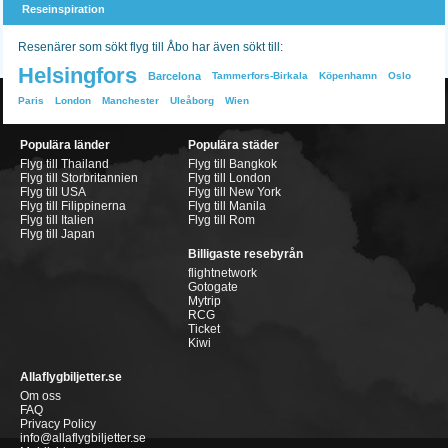
Reseinspiration
Resenärer som sökt flyg till Åbo har även sökt till:
Helsingfors
Barcelona
Tammerfors-Birkala
Köpenhamn
Oslo
Paris
London
Manchester
Uleåborg
Wien
Populära länder
Populära städer
Flyg till Thailand
Flyg till Bangkok
Flyg till Storbritannien
Flyg till London
Flyg till USA
Flyg till New York
Flyg till Filippinerna
Flyg till Manila
Flyg till Italien
Flyg till Rom
Flyg till Japan
Billigaste resebyrån
flightnetwork
Gotogate
Mytrip
RCG
Ticket
Kiwi
Allaflygbiljetter.se
Om oss
FAQ
Privacy Policy
info@allaflygbiljetter.se