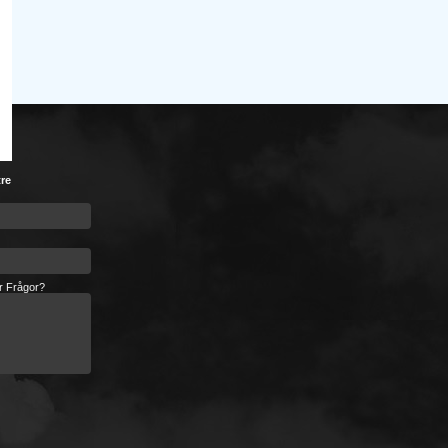
tre
er Frågor?