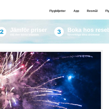
Flygbiljetter
App
Resmål
Fl
Jämför priser
Boka hos rese
välj den bästa biljetten
förverkliga dina drömmar