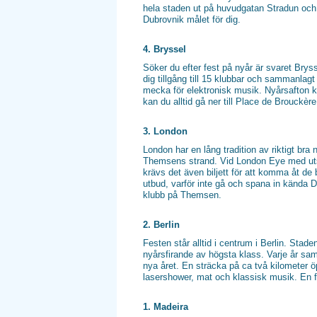
hela staden ut på huvudgatan Stradun och fi
Dubrovnik målet för dig.
4. Bryssel
Söker du efter fest på nyår är svaret Bry
dig tillgång till 15 klubbar och sammanlagt
mecka för elektronisk musik. Nyårsafton ko
kan du alltid gå ner till Place de Brouckèr
3. London
London har en lång tradition av riktigt br
Themsens strand. Vid London Eye med utsi
krävs det även biljett för att komma åt de
utbud, varför inte gå och spana in kända 
klubb på Themsen.
2. Berlin
Festen står alltid i centrum i Berlin. Stad
nyårsfirande av högsta klass. Varje år sam
nya året. En sträcka på ca två kilometer 
lasershower, mat och klassisk musik. En f
1. Madeira