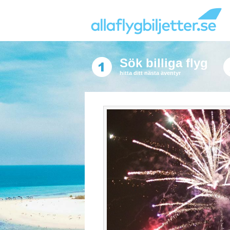
Sök billiga flyg
hitta ditt nästa äventyr