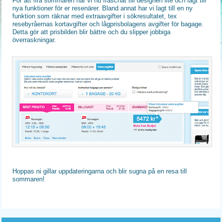
För att fira sommaren har vi nu fräschat till designen lite och lagt till
nya funktioner för er resenärer. Bland annat har vi lagt till en ny
funktion som räknar med extraavgifter i sökresultatet, tex
resebyråernas kortavgifter och lågprisbolagens avgifter för bagage.
Detta gör att prisbilden blir bättre och du slipper jobbiga
överraskningar.
Hoppas ni gillar uppdateringarna och blir sugna på en resa till
sommaren!