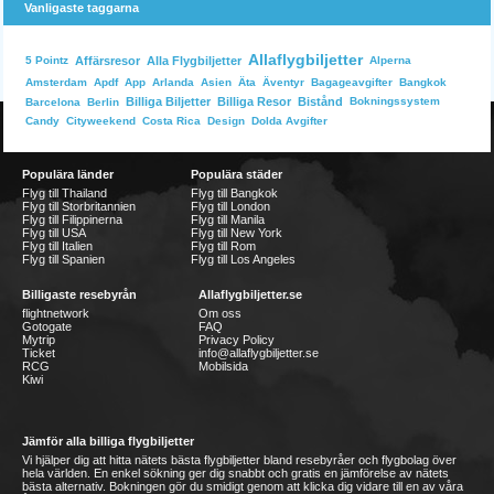
Vanligaste taggarna
Allaflygbiljetter
Affärsresor
Alla Flygbiljetter
Alperna
5 Pointz
Bangkok
Amsterdam
Apdf
App
Arlanda
Asien
Äta
Äventyr
Bagageavgifter
Billiga Biljetter
Billiga Resor
Bistånd
Bokningssystem
Barcelona
Berlin
Dolda Avgifter
Candy
Cityweekend
Costa Rica
Design
Populära länder
Populära städer
Flyg till Thailand
Flyg till Bangkok
Flyg till Storbritannien
Flyg till London
Flyg till Filippinerna
Flyg till Manila
Flyg till USA
Flyg till New York
Flyg till Italien
Flyg till Rom
Flyg till Spanien
Flyg till Los Angeles
Billigaste resebyrån
Allaflygbiljetter.se
flightnetwork
Om oss
Gotogate
FAQ
Mytrip
Privacy Policy
Ticket
info@allaflygbiljetter.se
RCG
Mobilsida
Kiwi
Jämför alla billiga flygbiljetter
Vi hjälper dig att hitta nätets bästa flygbiljetter bland resebyråer och flygbolag över
hela världen. En enkel sökning ger dig snabbt och gratis en jämförelse av nätets
bästa alternativ. Bokningen gör du smidigt genom att klicka dig vidare till en av våra