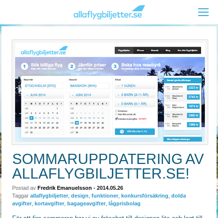
SOMMARUPPDATERING AV
ALLAFLYGBILJETTER.SE!
Postad av
Fredrik Emanuelsson
- 2014.05.26
Taggar
allaflygbiljetter
,
design
,
funktioner
,
konkursförsäkring
,
dolda
avgifter
,
kortavgifter
,
bagageavgifter
,
lågprisbolag