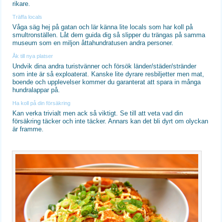
rikare.
Träffa locals
Våga säg hej på gatan och lär känna lite locals som har koll på
smultronställen. Låt dem guida dig så slipper du trängas på samma
museum som en miljon åttahundratusen andra personer.
Åk till nya platser
Undvik dina andra turistvänner och försök länder/städer/stränder
som inte är så exploaterat. Kanske lite dyrare resbiljetter men mat,
boende och upplevelser kommer du garanterat att spara in många
hundralappar på.
Ha koll på din försäkring
Kan verka trivialt men ack så viktigt. Se till att veta vad din
försäkring täcker och inte täcker. Annars kan det bli dyrt om olyckan
är framme.