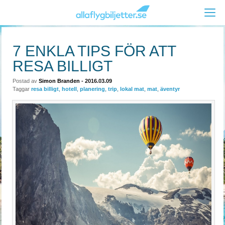
7 ENKLA TIPS FÖR ATT
RESA BILLIGT
Postad av
Simon Branden
- 2016.03.09
Taggar
resa billigt
,
hotell
,
planering
,
trip
,
lokal mat
,
mat
,
äventyr