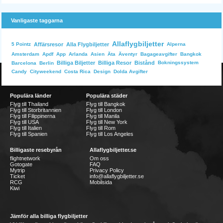
Vanligaste taggarna
Allaflygbiljetter
Affärsresor
Alla Flygbiljetter
Alperna
5 Pointz
Bangkok
Amsterdam
Apdf
App
Arlanda
Asien
Äta
Äventyr
Bagageavgifter
Billiga Biljetter
Billiga Resor
Bistånd
Bokningssystem
Barcelona
Berlin
Dolda Avgifter
Candy
Cityweekend
Costa Rica
Design
Populära länder
Populära städer
Flyg till Thailand
Flyg till Bangkok
Flyg till Storbritannien
Flyg till London
Flyg till Filippinerna
Flyg till Manila
Flyg till USA
Flyg till New York
Flyg till Italien
Flyg till Rom
Flyg till Spanien
Flyg till Los Angeles
Billigaste resebyrån
Allaflygbiljetter.se
flightnetwork
Om oss
Gotogate
FAQ
Mytrip
Privacy Policy
Ticket
info@allaflygbiljetter.se
RCG
Mobilsida
Kiwi
Jämför alla billiga flygbiljetter