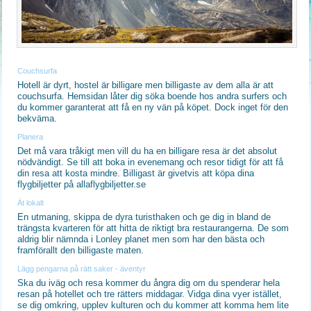
Couchsurfa
Hotell är dyrt, hostel är billigare men billigaste av dem alla är att
couchsurfa. Hemsidan låter dig söka boende hos andra surfers och
du kommer garanterat att få en ny vän på köpet. Dock inget för den
bekväma.
Planera
Det må vara tråkigt men vill du ha en billigare resa är det absolut
nödvändigt. Se till att boka in evenemang och resor tidigt för att få
din resa att kosta mindre. Billigast är givetvis att köpa dina
flygbiljetter på allaflygbiljetter.se
Ät lokalt
En utmaning, skippa de dyra turisthaken och ge dig in bland de
trängsta kvarteren för att hitta de riktigt bra restaurangerna. De som
aldrig blir nämnda i Lonley planet men som har den bästa och
framförallt den billigaste maten.
Lägg pengarna på rätt saker - äventyr
Ska du iväg och resa kommer du ångra dig om du spenderar hela
resan på hotellet och tre rätters middagar. Vidga dina vyer istället,
se dig omkring, upplev kulturen och du kommer att komma hem lite